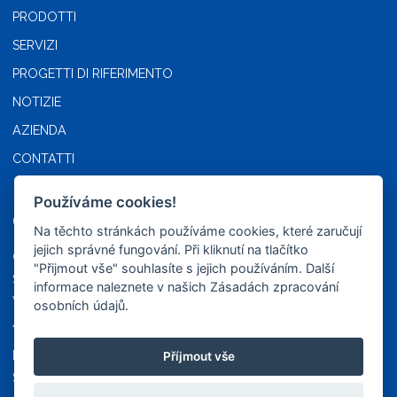
PRODOTTI
SERVIZI
PROGETTI DI RIFERIMENTO
NOTIZIE
AZIENDA
CONTATTI
Používáme cookies!
CONTATTI
Na těchto stránkách používáme cookies, které zaručují
jejich správné fungování. Při kliknutí na tlačítko
CZ LOKO ITALIA S.R.L. –
"Přijmout vše" souhlasíte s jejich používáním. Další
Società a Socio Unico
informace naleznete v našich Zásadách zpracování
Via Valeggio 6
osobních údajů.
46100 Mantova
IVA e CF: IT 02483130205
Příjmout vše
Sottoposta alla direzione e al