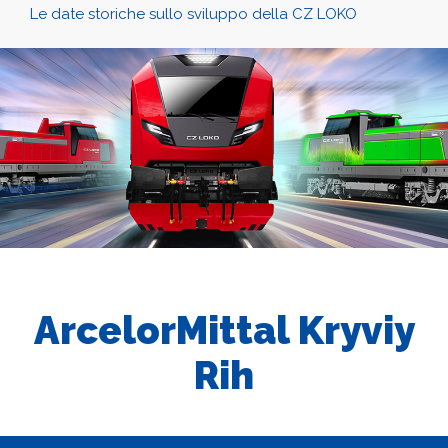
Le date storiche sullo sviluppo della CZ LOKO
ArcelorMittal Kryviy
Rih