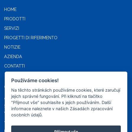
HOME
PRODOTTI
SERVIZI
PROGETTI DI RIFERIMENTO
NOTIZIE
AZIENDA
CONTATTI
Používáme cookies!
CONTATTI
Na těchto stránkách používáme cookies, které zaručují
jejich správné fungování. Při kliknutí na tlačítko
CZ LOKO ITALIA S.R.L. –
"Přijmout vše" souhlasíte s jejich používáním. Další
Società a Socio Unico
informace naleznete v našich Zásadách zpracování
Via Valeggio 6
osobních údajů.
46100 Mantova
IVA e CF: IT 02483130205
Příjmout vše