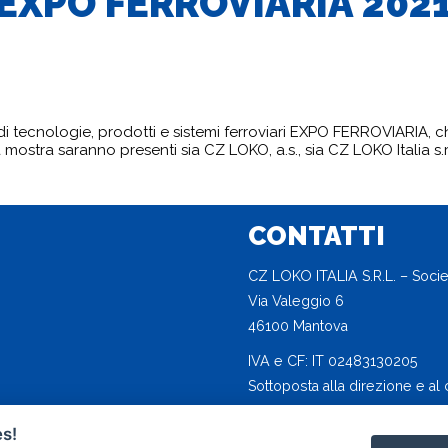
EXPO FERROVIARIA 202
i tecnologie, prodotti e sistemi ferroviari EXPO FERROVIARIA, che 
ostra saranno presenti sia CZ LOKO, a.s., sia CZ LOKO Italia s.r.
CONTATTI
CZ LOKO ITALIA S.R.L. – Socie
Via Valeggio 6
46100 Mantova
IVA e CF: IT 02483130205
Sottoposta alla direzione e a
s!